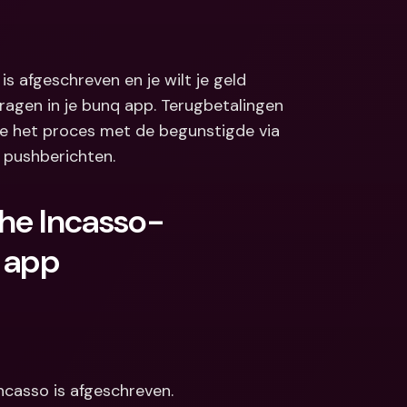
Koppelingen
ale bankrekeningen 
valuta
Internationale bankrekeningen 
& vreemde valuta
 afgeschreven en je wilt je geld 
ragen in je bunq app. Terugbetalingen 
 we het proces met de begunstigde via 
 pushberichten.
he Incasso-
q app
casso is afgeschreven.