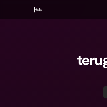
Hulp
teru