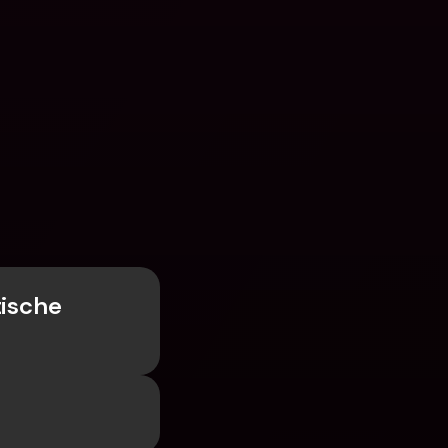
n
ische 