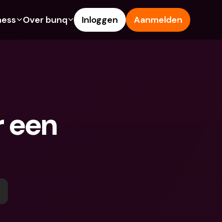
ness
Over bunq
Inloggen
Aanmelden
Features
Hulp & Support
ng
Spaarrekening
Helpcentrum
s
Creditcards
Blog
Vreemde valuta & 
Meld een probleem
buitenlandse IBANs
 een 
ke rekeningen
Neem contact met ons op
Geld opnemen & storten bij 
Juridische documenten
een geldautomaat
 vriend
Termijndeposito’s
Tap to Pay
ing
Internationale bankrekeningen 
bunq Deals
& vreemde valuta
sito’s
Bill Pay
Termijndeposito’s
n & storten bij 
Kostenbeheer
utomaat