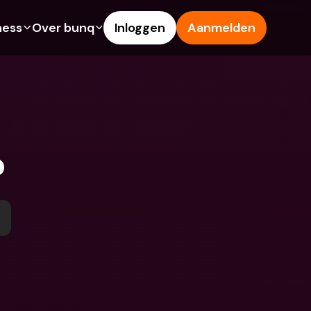
ness
Over bunq
Inloggen
Aanmelden
Features
Hulp & Support
ng
Spaarrekening
Helpcentrum
s
Creditcards
Blog
Vreemde valuta & 
Meld een probleem
buitenlandse IBANs
?
ke rekeningen
Neem contact met ons op
Geld opnemen & storten bij 
Juridische documenten
een geldautomaat
 vriend
Termijndeposito’s
Tap to Pay
ing
Internationale bankrekeningen 
bunq Deals
& vreemde valuta
sito’s
Bill Pay
Termijndeposito’s
n & storten bij 
Kostenbeheer
utomaat