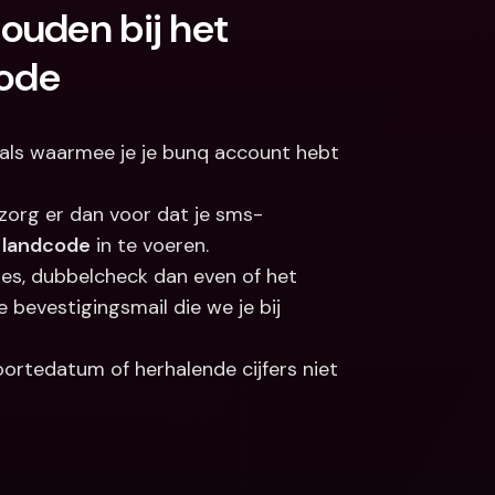
uden bij het 
code
 als waarmee je je bunq account hebt 
 zorg er dan voor dat je sms-
e landcode
 in te voeren.
Als je ervoor kiest om in te loggen met je e-mailadres, dubbelcheck dan even of het 
 bevestigingsmail die we je bij 
ortedatum of herhalende cijfers niet 