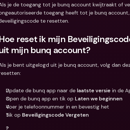
Als je de toegang tot je bunq account kwijtraakt of 
Internation
ongeautoriseerde toegang heeft tot je bunq account, k
& vreemde 
Beveiligingscode te resetten.
Hoe reset ik mijn Beveiligingscode
uit mijn bunq account?
Als je bent uitgelogd uit je bunq account, volg dan de
resetten:
Update de bunq app naar de 
laatste versie
 in de A
Open de bunq app en tik op 
Laten we beginnen
Voer je telefoonnummer in en bevestig het
Tik op 
Beveiligingscode Vergeten
?