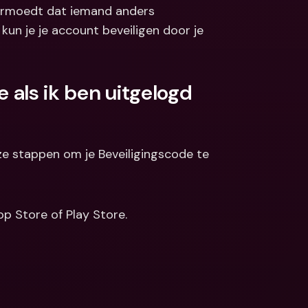
vermoedt dat iemand anders 
Koppelingen
ale bankrekeningen 
un je je account beveiligen door je 
valuta
Internationale bankrekeningen 
& vreemde valuta
 als ik ben uitgelogd 
ze stappen om je Beveiligingscode te 
pp Store of Play Store.