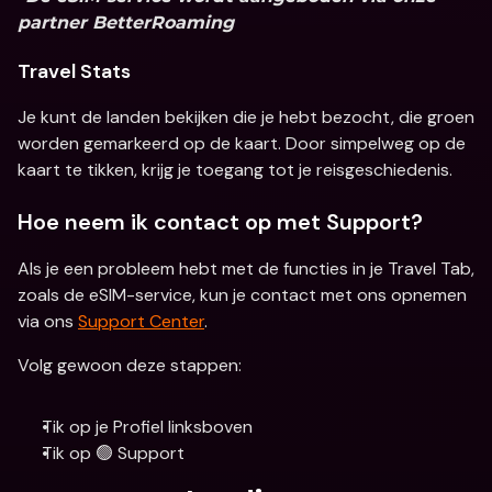
partner BetterRoaming
Travel Stats
Je kunt de landen bekijken die je hebt bezocht, die groen 
worden gemarkeerd op de kaart. Door simpelweg op de 
kaart te tikken, krijg je toegang tot je reisgeschiedenis.
Hoe neem ik contact op met Support? 
Als je een probleem hebt met de functies in je Travel Tab, 
zoals de eSIM-service, kun je contact met ons opnemen 
via ons 
Support Center
. 
Volg gewoon deze stappen:
Tik op je Profiel linksboven
Tik op 🟢 Support