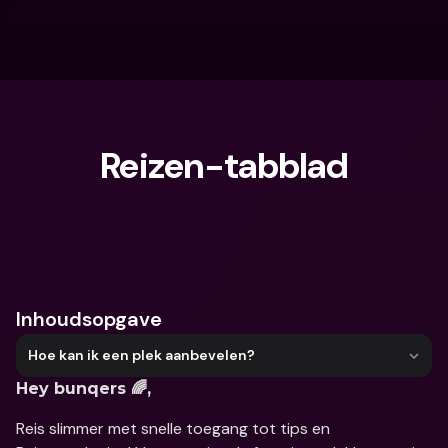
Reizen-tabblad
Waar ben je naar op zoek?
Inhoudsopgave
Hoe kan ik een plek aanbevelen?
Hey bunqers 🌈,
Reis slimmer met snelle toegang tot tips en 