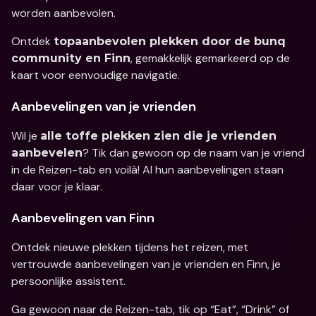
worden aanbevolen.
Ontdek 
topaanbevolen plekken door de bunq 
, gemakkelijk gemarkeerd op de 
community en Finn
kaart voor eenvoudige navigatie.
Aanbevelingen van je vrienden
Wil je 
alle toffe plekken zien die je vrienden 
? Tik dan gewoon op de naam van je vriend 
aanbevelen
in de Reizen-tab en voilà! Al hun aanbevelingen staan 
daar voor je klaar.
Aanbevelingen van Finn
Ontdek nieuwe plekken tijdens het reizen, met 
vertrouwde aanbevelingen van je vrienden en Finn, je 
persoonlijke assistent.
Ga gewoon naar de Reizen-tab, tik op “Eat”, “Drink” of 