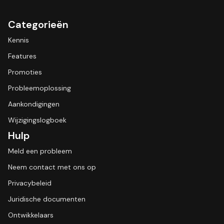
Categorieën
Kennis
Features
Promoties
Probleemoplossing
Aankondigingen
Wijzigingslogboek
Hulp
Meld een probleem
Neem contact met ons op
Privacybeleid
Juridische documenten
Ontwikkelaars