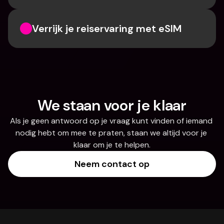
Verrijk je reiservaring met eSIM
We staan voor je klaar
Als je geen antwoord op je vraag kunt vinden of iemand 
nodig hebt om mee te praten, staan we altijd voor je 
klaar om je te helpen.
Neem contact op