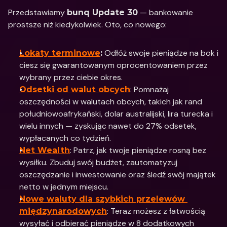
Przedstawiamy 
 — bankowanie 
bunq Update 30
prostsze niż kiedykolwiek. Oto, co nowego: 
 Odłóż swoje pieniądze na bok i 
Lokaty terminowe
:
ciesz się gwarantowanym oprocentowaniem przez 
wybrany przez ciebie okres.
: Pomnażaj 
Odsetki od walut obcych
oszczędności w walutach obcych, takich jak rand 
południowoafrykański, dolar australijski, lira turecka i 
wielu innych — zyskując nawet do 27% odsetek, 
wypłacanych co tydzień.
: Patrz, jak twoje pieniądze rosną bez 
Net Wealth
wysiłku. Zbuduj swój budżet, zautomatyzuj 
oszczędzanie i inwestowanie oraz śledź swój majątek 
netto w jednym miejscu.
Nowe waluty dla szybkich przelewów 
: Teraz możesz z łatwością 
międzynarodowych
wysyłać i odbierać pieniądze w 8 dodatkowych 