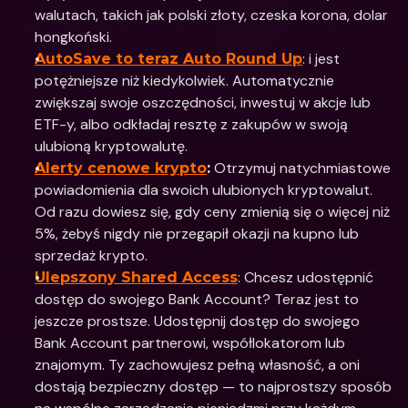
walutach, takich jak polski złoty, czeska korona, dolar 
hongkoński. 
: i jest 
AutoSave to teraz Auto Round Up
potężniejsze niż kiedykolwiek. Automatycznie 
zwiększaj swoje oszczędności, inwestuj w akcje lub 
ETF-y, albo odkładaj resztę z zakupów w swoją 
ulubioną kryptowalutę.
 Otrzymuj natychmiastowe 
Alerty cenowe krypto
:
powiadomienia dla swoich ulubionych kryptowalut. 
Od razu dowiesz się, gdy ceny zmienią się o więcej niż 
5%, żebyś nigdy nie przegapił okazji na kupno lub 
sprzedaż krypto.
: Chcesz udostępnić 
Ulepszony Shared Access
dostęp do swojego Bank Account? Teraz jest to 
jeszcze prostsze. Udostępnij dostęp do swojego 
Bank Account partnerowi, współlokatorom lub 
znajomym. Ty zachowujesz pełną własność, a oni 
dostają bezpieczny dostęp — to najprostszy sposób 