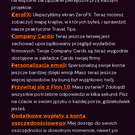
na wspólne zarządzanie pieniędzmi przy każdym 
projekcie.
Ulepszyliśmy ekran ZeroFX. Teraz możesz 
ZeroFX
: 
zobaczyć mapę krajów, w których byłeś, i sprawdzić 
nasze praktyczne Travel Tips. 
 Teraz jeszcze łatwiej jest 
Company Cards
:
zachować uporządkowany przegląd wydatków 
firmowych. Twoje Company Cards są teraz wygodnie 
dostępne w zakładce Cards twojej firmy.
Spersonalizuj swoje konta 
Personalizacja emoji
: 
jeszcze bardziej dzięki emoji. Masz teraz jeszcze 
więcej sposobów, by bunq był wyjątkowo twój. 
: Masz pytanie? Zdobądź 
Przywitaj się z Finn 1.0
wszystkie potrzebne odpowiedzi w kilka sekund. Pisz 
na czacie w swoim języku o każdej porze, gdziekolwiek 
jesteś.
Dodatkowe wypłaty z konta 
: Miej dostęp do swoich 
oszczędnościowego
oszczędności w dowolnym momencie, nawet po 