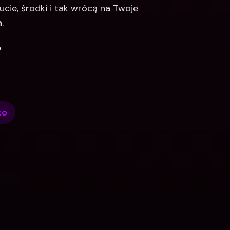
ucie, środki i tak wrócą na Twoje 
h
.
.
to