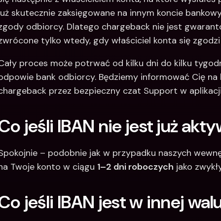
już skutecznie zaksięgowane na innym koncie bankowym
zgody odbiorcy. Dlatego chargeback nie jest gwarant
zwrócone tylko wtedy, gdy właściciel konta się zgodzi 
Cały proces może potrwać od kilku dni do kilku tygodni
odpowie bank odbiorcy. Będziemy informować Cię na b
chargeback przez bezpieczny czat Support w aplikacji
Co jeśli IBAN nie jest już akty
Spokojnie – podobnie jak w przypadku naszych wewnęt
na Twoje konto w ciągu 
1–2 dni roboczych
 jako zwykł
Co jeśli IBAN jest w innej wal