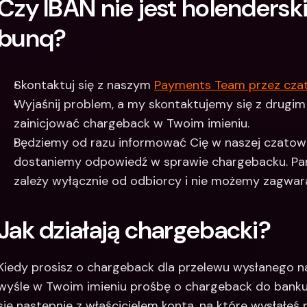
Czy IBAN nie jest holenderski 
bunq?
Skontaktuj się z naszym 
Payments Team przez czat 
Wyjaśnij problem, a my skontaktujemy się z drugim
zainicjować chargeback w Twoim imieniu.
Będziemy od razu informować Cię w naszej czatowej
dostaniemy odpowiedź w sprawie chargebacku. Pami
zależy wyłącznie od odbiorcy i nie możemy zagwa
Jak działają chargebacki? 
Kiedy prosisz o chargeback dla przelewu wysłanego n
wyśle w Twoim imieniu prośbę o chargeback do banku 
się następnie z właścicielem konta, na które wysłałeś 