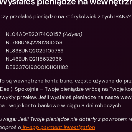
Wysłałeś pieniądze na wewnętrz
Czy przelałeś pieniądze na którykolwiek z tych IBANs?
NL04ADYB2017400157 
(Adyen)
NL78BUNQ2291284258
NL83BUNQ2025105789
NL46BUNQ2115632966
DE83370190001011011182
To są wewnętrzne konta bunq, często używane do przet
iDeal). Spokojnie – Twoje pieniądze wrócą na Twoje ko
zwykły przelew. Jeśli wysłałeś pieniądze na nasze we
na Twoje konto bankowe w ciągu 8 dni roboczych.
Uwaga: Jeśli Twoje pieniądze nie dotarły z powrotem w
poproś o
 in-app payment investigation