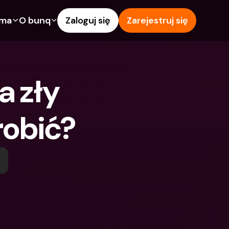
rma
O bunq
Zaloguj się
Zarejestruj się
e
Funkcje
Pomoc & wsparcie
owanie
Konto Oszczędnościowe
Centrum pomocy
 zły 
wój
kredytowe
Karty kredytowe
Blog
Waluty obce i zagraniczne 
Zgłoś problem
IBANs
robić?
wspólne
Skontaktuj się z nami
Wypłaty i wpłaty z 
ci
Dokumenty prawne
bankomatów
znajomego
Lokaty terminowe
Tap to Pay
Oszczędnościowe
Międzynarodowe konta 
Oferty bunq
bankowe & Zagraniczne 
 terminowe
Płatność rachunków
waluty
Lokaty terminowe
 i wpłaty z 
Zarządzanie wydatkami
matów