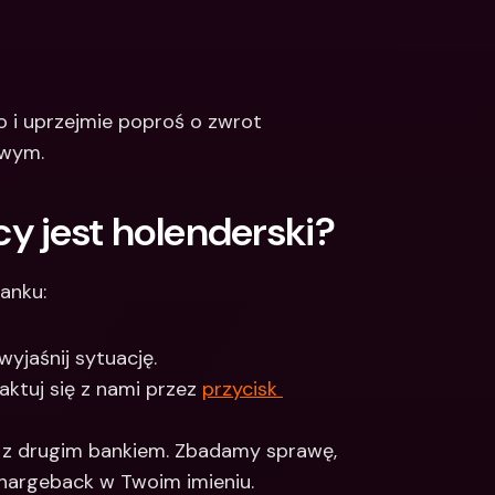
o i uprzejmie poproś o zwrot 
owym.
y jest holenderski?
anku:
yjaśnij sytuację.
ktuj się z nami przez 
przycisk 
 z drugim bankiem. Zbadamy sprawę, 
chargeback w Twoim imieniu.