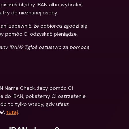
wpisałeś błędny IBAN albo wybrałeś 
Integrations
narodowe konta 
afiły do nieznanej osoby.
e & Zagraniczne 
Międzynarodowe konta 
bankowe & Zagraniczne 
ni zapewnić, że odbiorca zgodzi się 
waluty
by pomóc Ci odzyskać pieniądze.
znany IBAN? Zgłoś oszustwo za pomocą 
AN Name Check, żeby pomóc Ci 
e do IBAN, pokażemy Ci ostrzeżenie. 
b to tylko wtedy, gdy ufasz 
ać 
tutaj
. 