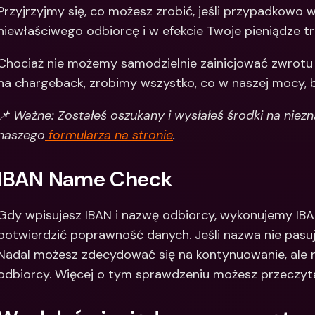
Przyjrzyjmy się, co możesz zrobić, jeśli przypadkowo 
Między
niewłaściwego odbiorcę i w efekcie Twoje pieniądze tr
bankow
waluty
Chociaż nie możemy samodzielnie zainicjować zwrotu a
na chargeback, zrobimy wszystko, co w naszej mocy, 
📌 Ważne: Zostałeś oszukany i wysłałeś środki na nie
naszego
 formularza na stronie
.
IBAN Name Check 
Gdy wpisujesz IBAN i nazwę odbiorcy, wykonujemy IB
potwierdzić poprawność danych. Jeśli nazwa nie pasuj
Nadal możesz zdecydować się na kontynuowanie, ale ró
odbiorcy. Więcej o tym sprawdzeniu możesz przeczyt