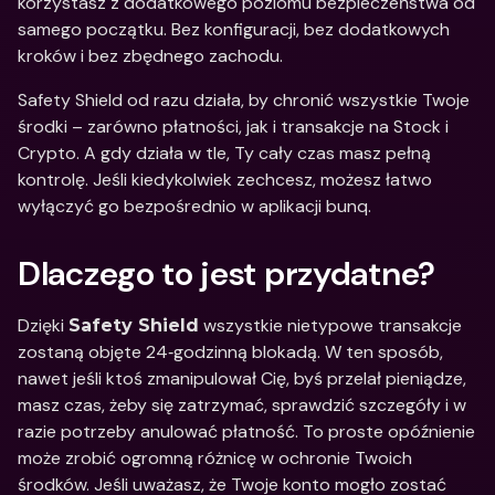
korzystasz z dodatkowego poziomu bezpieczeństwa od 
samego początku. Bez konfiguracji, bez dodatkowych 
kroków i bez zbędnego zachodu. 
Safety Shield od razu działa, by chronić wszystkie Twoje 
środki – zarówno płatności, jak i transakcje na Stock i 
Crypto. A gdy działa w tle, Ty cały czas masz pełną 
kontrolę. Jeśli kiedykolwiek zechcesz, możesz łatwo 
wyłączyć go bezpośrednio w aplikacji bunq. 
Dlaczego to jest przydatne?
Dzięki 
 wszystkie nietypowe transakcje 
Safety Shield
zostaną objęte 24‑godzinną blokadą. W ten sposób, 
nawet jeśli ktoś zmanipulował Cię, byś przelał pieniądze, 
masz czas, żeby się zatrzymać, sprawdzić szczegóły i w 
razie potrzeby anulować płatność. To proste opóźnienie 
może zrobić ogromną różnicę w ochronie Twoich 
środków. Jeśli uważasz, że Twoje konto mogło zostać 