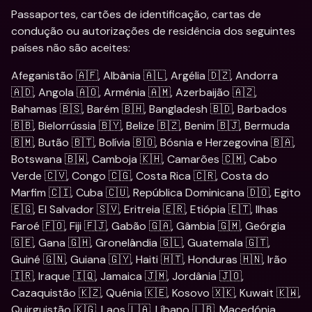
Passaportes, cartões de identificação, cartas de 
condução ou autorizações de residência dos seguintes 
países não são aceites:
Afeganistão 🇦🇫, Albânia 🇦🇱, Argélia 🇩🇿, Andorra 
🇦🇩, Angola 🇦🇴, Arménia 🇦🇲, Azerbaijão 🇦🇿, 
Bahamas 🇧🇸, Barém 🇧🇭, Bangladesh 🇧🇩, Barbados 
🇧🇧, Bielorrússia 🇧🇾, Belize 🇧🇿, Benim 🇧🇯, Bermuda 
🇧🇲, Butão 🇧🇹, Bolívia 🇧🇴, Bósnia e Herzegovina 🇧🇦, 
Botswana 🇧🇼, Camboja 🇰🇭, Camarões 🇨🇲, Cabo 
Verde 🇨🇻, Congo 🇨🇬, Costa Rica 🇨🇷, Costa do 
Marfim 🇨🇮, Cuba 🇨🇺, República Dominicana 🇩🇴, Egito 
🇪🇬, El Salvador 🇸🇻, Eritreia 🇪🇷, Etiópia 🇪🇹, Ilhas 
Faroé 🇫🇴, Fiji 🇫🇯, Gabão 🇬🇦, Gâmbia 🇬🇲, Geórgia 
🇬🇪, Gana 🇬🇭, Gronelândia 🇬🇱, Guatemala 🇬🇹, 
Guiné 🇬🇳, Guiana 🇬🇾, Haiti 🇭🇹, Honduras 🇭🇳, Irão 
🇮🇷, Iraque 🇮🇶, Jamaica 🇯🇲, Jordânia 🇯🇴, 
Cazaquistão 🇰🇿, Quénia 🇰🇪, Kosovo 🇽🇰, Kuwait 🇰🇼, 
Quirguistão 🇰🇬, Laos 🇱🇦, Líbano 🇱🇧, Macedónia 