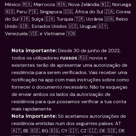
México 🇲🇽, Marrocos 🇲🇦, Nova Zelândia 🇳🇿, Noruega 
🇳🇴, Peru 🇵🇪, Singapura 🇸🇬, África do Sul 🇿🇦, Coreia 
do Sul 🇰🇷, Suíça 🇨🇭, Turquia 🇹🇷, Ucrânia 🇺🇦, Reino 
Unido 🇬🇧 , Estados Unidos 🇺🇸, Uruguai 🇺🇾, 
Venezuela 🇻🇪 e Vietname 🇻🇳 
 Desde 30 de junho de 2022, 
Nota importante:
todos os utilizadores 
 🇷🇺 novos e 
russos
existentes terão de apresentar uma autorização de 
residência para serem verificados. Vais receber uma 
notificação na app com mais instruções sobre como 
fornecer o documento necessário. Não te esqueças 
de enviar ambos os lados da autorização de 
residência para que possamos verificar a tua conta 
mais rapidamente.
 Só aceitamos autorizações de 
Nota importante:
residência emitidas num dos seguintes países: AT 
🇦🇹, BE 🇧🇪, BG 🇧🇬, CY 🇨🇾, CZ 🇨🇿, DE 🇩🇪, DK 