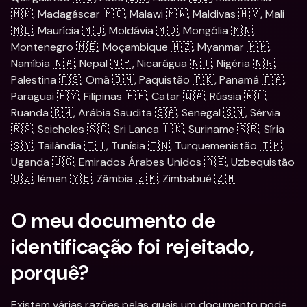
🇲🇰, Madagáscar 🇲🇬, Malawi 🇲🇼, Maldivas 🇲🇻, Mali 
🇲🇱, Maurícia 🇲🇺, Moldávia 🇲🇩, Mongólia 🇲🇳, 
Montenegro 🇲🇪, Moçambique 🇲🇿, Myanmar 🇲🇲, 
Namíbia 🇳🇦, Nepal 🇳🇵, Nicarágua 🇳🇮, Nigéria 🇳🇬, 
Palestina 🇵🇸, Omã 🇴🇲, Paquistão 🇵🇰, Panamá 🇵🇦, 
Paraguai 🇵🇾, Filipinas 🇵🇭, Catar 🇶🇦, Rússia 🇷🇺, 
Ruanda 🇷🇼, Arábia Saudita 🇸🇦, Senegal 🇸🇳, Sérvia 
🇷🇸, Seicheles 🇸🇨, Sri Lanca 🇱🇰, Suriname 🇸🇷, Síria 
🇸🇾, Tailândia 🇹🇭, Tunísia 🇹🇳, Turquemenistão 🇹🇲, 
Uganda 🇺🇬, Emirados Árabes Unidos 🇦🇪, Uzbequistão 
🇺🇿, Iémen 🇾🇪, Zâmbia 🇿🇲, Zimbabué 🇿🇼
O meu documento de 
identificação foi rejeitado, 
porquê?
Existem várias razões pelas quais um documento pode 