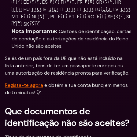
🇩🇰, EE 🇪🇪, ES 🇪🇸, FI 🇫🇮, FR 🇫🇷, GR 🇬🇷, HR 
🇭🇷, HU 🇭🇺, IE 🇮🇪, IT 🇮🇹, LT 🇱🇹, LU 🇱🇺, LV 🇱🇻, 
MT 🇲🇹, NL 🇳🇱, PL 🇵🇱, PT 🇵🇹, RO 🇷🇴, SE 🇸🇪, SI 
🇸🇮, SK 🇸🇰 
Cartões de identificação, cartas 
Nota importante: 
de condução e autorizações de residência do Reino 
Unido não são aceites. 
Se és de um país fora da UE que não está incluído na 
lista anterior, tens de ter um passaporte europeu ou 
uma autorização de residência pronta para verificação.
Regista-te agora
 e obtém a tua conta bunq em menos 
de 5 minutos! 🚀
Que documentos de 
identificação não são aceites?