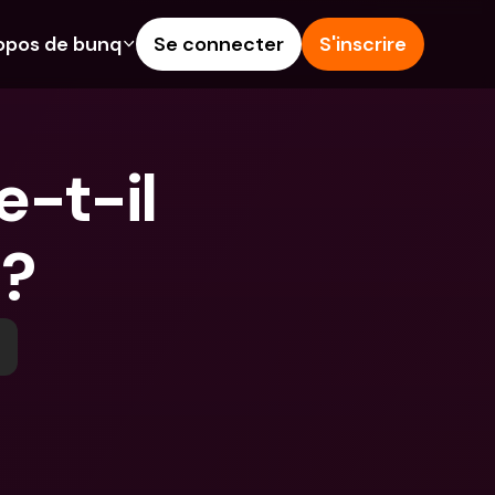
opos de bunq
Se connecter
S'inscrire
alités
Aide & Assistance
épargne
Centre d'Aide
t-il 
rédit
Blog
angères & IBANs 
Signaler un problème
 ?
Nous contacter
 dépôts aux 
Documents légaux
rs
Comptes à Terme
Comptes bancaires 
internationaux & devises 
étrangères
 Terme
s dépenses