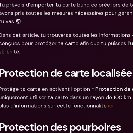
Comparer les abonnements
Tu prévois d’emporter ta carte bunq colorée lors de 
Intégration
Comptes bancaires 
avons pris toutes les mesures nécessaires pour garanti
internationaux & devises 
Comptes ba
étrangères
internation
tu vas 🌏
étrangères
Dans cet article, tu trouveras toutes les informations 
conçues pour protéger ta carte afin que tu puisses l’uti
sérénité.
Protection de carte localisée
Protège ta carte en activant l’option « 
Protection de 
uniquement utiliser ta carte dans un rayon de 100 km a
plus d’informations sur cette fonctionnalité 
ici
.
Protection des pourboires