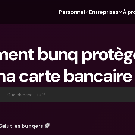
Personnel
Entreprises
À pr
 Découvre bunq 
 Découvre bunq 
Fonctionnalités
À propos de nous
Fonctionn
Pour les étudiants
bunq Business
Budgétisation
À propos de nous
Compte d'
nt bunq protège-
Pour les expats
Pour les freelances
Cartes de crédit
Durabilité
Cartes de c
Pour les couples
Pour les PME
Crypto
Presse
Devises étr
étrangers
a carte bancaire
Abonnements 
Pour les parents
Comptes communs
Emplois
Retraits et
bancaires
Abonnements 
Paiements
distributeu
bancaires
bunq Free
Parrainer un ami
Tap to Pay
Que cherches-tu ?
bunq Free
bunq Core
Compte d'épargne
bunq Deals
bunq Core
bunq Pro
Comptes à Terme
Bill Pay
bunq Pro
bunq Elite
Actions
Comptes à
Salut les bunqers 🌈
bunq Elite
Comparer les abonnements
Retraits et dépôts aux 
Gestion de
distributeurs