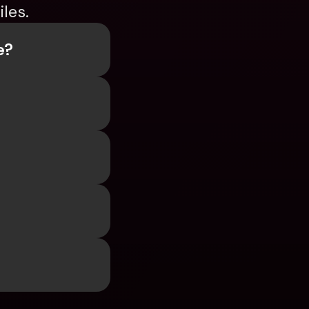
les.
e?