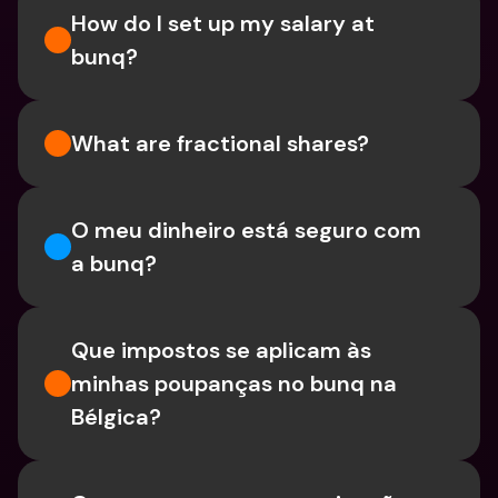
How do I set up my salary at 
bunq?
What are fractional shares?
O meu dinheiro está seguro com 
a bunq?
Que impostos se aplicam às 
minhas poupanças no bunq na 
Bélgica?