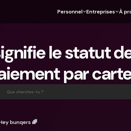
Personnel
Entreprises
À pr
 Découvre bunq 
 Découvre bunq 
Fonctionnalités
À propos de nous
Fonctionn
Pour les étudiants
bunq Business
Budgétisation
À propos de nous
Compte d'
gnifie le statut d
Pour les expats
Pour les freelances
Cartes de crédit
Durabilité
Cartes de c
Pour les couples
Pour les PME
Crypto
Presse
Devises étr
étrangers
aiement par carte
Abonnements 
Pour les parents
Comptes communs
Emplois
Retraits et
bancaires
Abonnements 
Paiements
distributeu
bancaires
bunq Free
Parrainer un ami
Tap to Pay
Que cherches-tu ?
bunq Free
bunq Core
Compte d'épargne
bunq Deals
bunq Core
bunq Pro
Comptes à Terme
Bill Pay
bunq Pro
bunq Elite
Actions
Comptes à
Hey bunqers 🌈
bunq Elite
Comparer les abonnements
Retraits et dépôts aux 
Gestion de
distributeurs