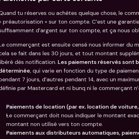
Quand tu réserves ou achètes quelque chose, le comm
« préautorisation » sur ton compte. C’est une garantie
suffisamment d’argent sur ton compte, et ça nous obli
Le commerçant est ensuite censé nous informer du mon
cela se fait dans les 30 jours, et tout montant suppl
libéré dès notification. 
Les paiements réservés sont 
déterminée
, qui varie en fonction du type de paiemen
pendant 7 jours, d’autres pendant 14, avec un maximum
définie par Mastercard et ni bunq ni le commerçant n’
Paiements de location (par ex. location de voiture,
Le commerçant doit nous indiquer le montant exact q
montant non utilisé vers ton compte.
Paiements aux distributeurs automatiques, paiemen