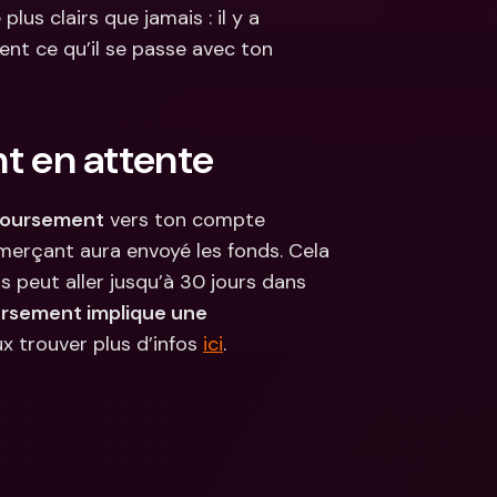
lus clairs que jamais : il y a 
s
nt ce qu’il se passe avec ton 
ncaires 
aux & devises 
 en attente
boursement
 vers ton compte 
merçant aura envoyé les fonds. Cela 
 peut aller jusqu’à 30 jours dans 
rsement implique une 
ux trouver plus d’infos 
ici
.