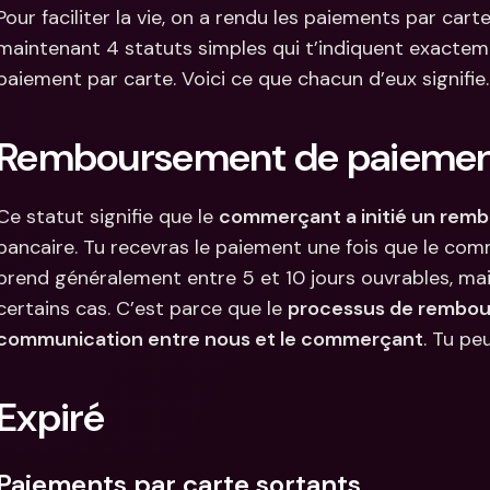
Comparer les abonnements
Pour faciliter la vie, on a rendu les paiements par carte p
Intégration
Comptes bancaires 
maintenant 4 statuts simples qui t’indiquent exacteme
internationaux & devises 
Comptes ba
étrangères
internation
paiement par carte. Voici ce que chacun d’eux signifie.
étrangères
Remboursement de paiement
Ce statut signifie que le 
commerçant a initié un rem
bancaire. Tu recevras le paiement une fois que le com
prend généralement entre 5 et 10 jours ouvrables, mais
certains cas. C’est parce que le 
processus de rembou
communication entre nous et le commerçant
. Tu pe
Expiré
Paiements par carte sortants