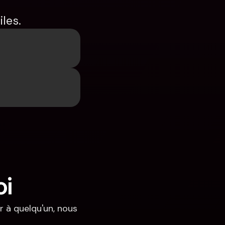
les.
oi
 à quelqu'un, nous 