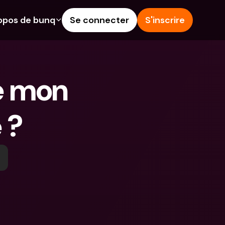
opos de bunq
Se connecter
S'inscrire
alités
Aide & Assistance
épargne
Centre d'Aide
e mon 
rédit
Blog
angères & IBANs 
Signaler un problème
 ?
Nous contacter
 dépôts aux 
Documents légaux
rs
Comptes à Terme
Comptes bancaires 
internationaux & devises 
étrangères
 Terme
s dépenses