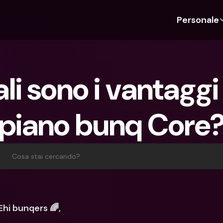
Personale
Scopri bunq
Scopri bunq
Chi siam
Funz
Per studenti
bunq Business
Chi Siamo
Bud
li sono i vantaggi 
Per expat
Per freelancer
Sostenibil
Car
Per coppie
Per PMI
Stampa
Cri
piano bunq Core
Piani
Per genitori
Lavora co
Con
Piani
bunq Free
Pag
bunq Free
bunq Core
Inv
Cosa stai cercando?
bunq Core
bunq Pro
Con
bunq Pro
bunq Elite
Dep
bunq Elite
Confronta i piani
Azi
Ehi bunqers 🌈,
Confronta i piani
Pre