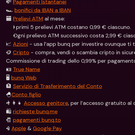
💸 
Pagamenti Istantanei
🏎 
bonifici da IBAN a IBAN
🏧 
Prelievi ATM
 al mese: 
I primi 5 prelievi ATM costano 0,99 € ciascuno.
Ogni prelievo ATM successivo costa 2,99 € cias
📈 
Azioni
 - usa l’app bunq per investire ovunque ti tr
🪙 
Cripto
 - compra, vendi o scambia cripto in sicur
Commissione di trading dello 0,99% per pagament
🪪 
True Name
🖥 
bunq Web
🏦 
Servizio di Trasferimento del Conto
🐣
Conto figlio
👨‍👩‍👧 
Accesso genitore
, per l’accesso gratuito al 
🛍 
richieste bunq.me
🧾 
pagamenti bunq.to
📱
Apple
 & 
Google Pay