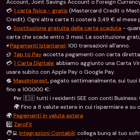
Account, Joint Savings Account o Foreign Currenc
💳 
1 carta fisica - gratis
 (Mastercard Credit o Mast
Credit). Ogni altra carta ti costerà 3,49 € al mese 
🔁 
Sostituzione gratuita della carta scaduta
 - quan
carta che scade entro 3 mesi. La sostituzione gratui
⚡️
Pagamenti Istantanei
: 100 transazioni all’anno.
🤳 
Tap to Pay
 accetta pagamenti con carta diretta
💳 
1 Carta Digitale:
 abbiamo aggiunto una Carta Virt
usare subito con Apple Pay o Google Pay.
💲 
MassInterest
, pagato settimanalmente, sui tuoi 
fino a 100.000 €:
Per 🇪🇺 tutti i residenti SEE con conti Business:
🌍 Fino a 8 valute estere in cui risparmiare e su
🌍 
Pagamenti in valuta estera
0️⃣ 
ZeroFX
🧑‍💻 
Integrazioni Contabili
: collega bunq al tuo soft