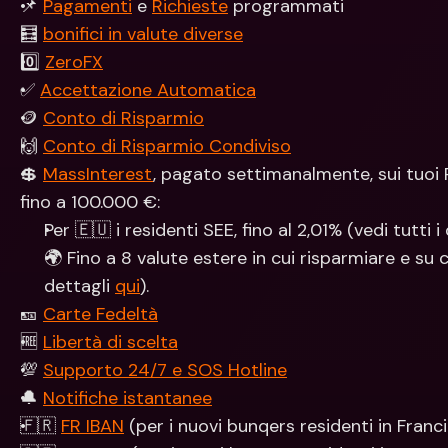
📌 
Pagamenti
 e 
Richieste
 programmati
🧮 
bonifici in valute diverse
0️⃣ 
ZeroFX
✅ 
Accettazione Automatica
🪙 
Conto di Risparmio
🙌 
Conto di Risparmio Condiviso
💲 
MassInterest
, pagato settimanalmente, sui tuoi 
fino a 100.000 €:
Per 🇪🇺 i residenti SEE, fino al 2,01% (vedi tutti i
🌍 Fino a 8 valute estere in cui risparmiare e su c
dettagli 
qui
).
🎫 
Carte Fedeltà
🆓 
Libertà di scelta
💯 
Supporto 24/7 e SOS Hotline
🔔 
Notifiche istantanee
🇫🇷 
FR IBAN
 (per i nuovi bunqers residenti in Franci