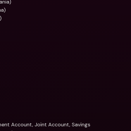
ania)
na)
)
ment Account, Joint Account, Savings 