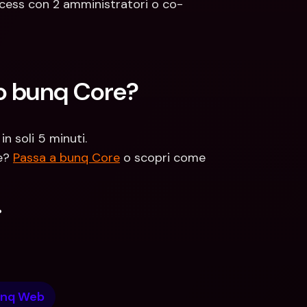
 Access con 2 amministratori o co-
no bunq Core?
n soli 5 minuti. 
e? 
Passa a bunq Core
 o scopri come 
.
nq Web