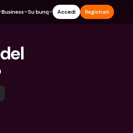
Business
Su bunq
Accedi
Registrati
o
ionalità
Funzionalità
Aiuto & Supporto
get
Conto di Risparmio
Help Center
del 
ità
te di Credito
Carte di Credito
Blog
pto
Valute estere e IBAN Esteri
Segnala un problema
?
n noi
ti Cointestati
Prelievi e depositi ATM
Contattaci
amenti
Tap to Pay
Documenti legali
ita un Amico
Offerte bunq
Depositi a Termine
to di Risparmio
Pagamento bollette
Conti Bancari internazionali e 
Valute estere
ositi a Termine
Depositi a Termine
oni
Gestione delle spese
lievi e depositi ATM
Integrazioni