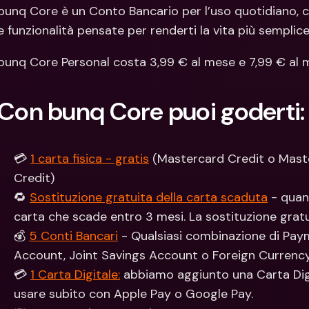
Con
bunq Core è un Conto Bancario per l’uso quotidiano, ch
Val
e funzionalità pensate per renderti la vita più semplice
bunq Core Personal costa 3,99 € al mese e 7,99 € al m
Con bunq Core puoi goderti:
💳 
1 carta fisica - gratis
 (Mastercard Credit o Mast
Credit)
🔁 
Sostituzione gratuita della carta scaduta
 - quan
carta che scade entro 3 mesi. La sostituzione gratui
💰 
5 Conti Bancari
 - Qualsiasi combinazione di Pay
Account, Joint Savings Account o Foreign Currenc
💳 
1 Carta Digitale:
 abbiamo aggiunto una Carta Digi
usare subito con Apple Pay o Google Pay.