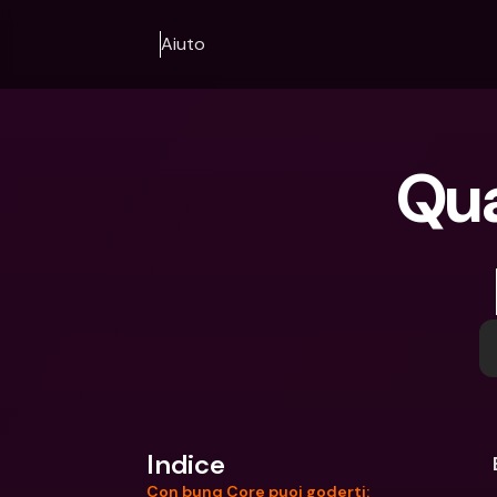
Aiuto
Qua
Indice
Con bunq Core puoi goderti: