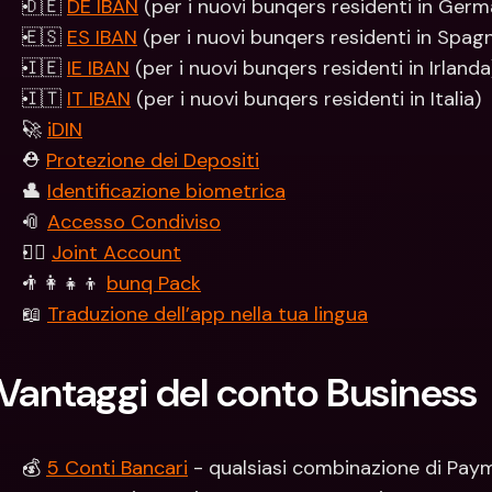
🇩🇪 
DE IBAN
 (per i nuovi bunqers residenti in Germ
🇪🇸 
ES IBAN
 (per i nuovi bunqers residenti in Spag
🇮🇪 
IE IBAN
 (per i nuovi bunqers residenti in Irlanda
🇮🇹 
IT IBAN
 (per i nuovi bunqers residenti in Italia) 
🚀 
iDIN
⛑️ 
Protezione dei Depositi
👤 
Identificazione biometrica
📎 
Accesso Condiviso
👯‍♀ 
Joint Account
👨‍👩‍👧‍👦 
bunq Pack
📖 
Traduzione dell’app nella tua lingua
Vantaggi del conto Business
💰 
5 Conti Bancari
 - qualsiasi combinazione di Pay