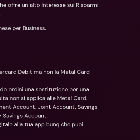
ti Bancari internazionali e 
Conti Bancari internazionali e 
e offre un alto Interesse sui Risparmi 
ute estere
Valute estere
.
ese per Business. 
ercard Debit ma non la Metal Card 
do ordini una sostituzione per una 
ta non si applica alle Metal Card. 
ment Account, Joint Account, Savings 
y Savings Account.
tale alla tua app bunq che puoi 