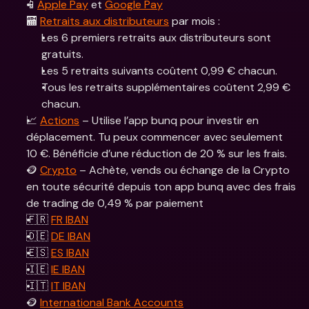
📱
Apple Pay
 et 
Google Pay
🏧 
Retraits aux distributeurs
 par mois : 
Les 6 premiers retraits aux distributeurs sont 
gratuits.
Les 5 retraits suivants coûtent 0,99 € chacun.
Tous les retraits supplémentaires coûtent 2,99 € 
chacun.
📈 
Actions
 – Utilise l’app bunq pour investir en 
déplacement. Tu peux commencer avec seulement 
10 €. Bénéficie d’une réduction de 20 % sur les frais.
🪙 
Crypto
 – Achète, vends ou échange de la Crypto 
en toute sécurité depuis ton app bunq avec des frais 
de trading de 0,49 % par paiement
🇫🇷 
FR IBAN
🇩🇪 
DE IBAN
🇪🇸 
ES IBAN
🇮🇪 
IE IBAN
🇮🇹 
IT IBAN
🪙 
International Bank Accounts