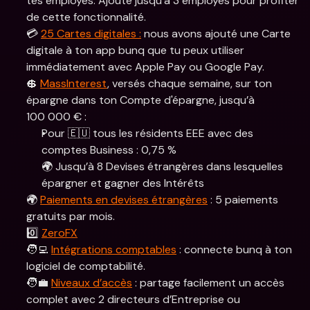
tes employés. Ajoute jusqu’à 3 employés pour profiter 
de cette fonctionnalité.
💳 
25 Cartes digitales :
 nous avons ajouté une Carte 
digitale à ton app bunq que tu peux utiliser 
immédiatement avec Apple Pay ou Google Pay.
💲 
MassInterest
, versés chaque semaine, sur ton 
épargne dans ton Compte d'épargne, jusqu’à 
100 000 € :
Pour 🇪🇺 tous les résidents EEE avec des 
comptes Business : 0,75 % 
🌍 Jusqu’à 8 Devises étrangères dans lesquelles 
épargner et gagner des Intérêts
🌍 
Paiements en devises étrangères
 : 5 paiements 
gratuits par mois.
0️⃣ 
ZeroFX
🧑‍💻 
Intégrations comptables
 : connecte bunq à ton 
logiciel de comptabilité.
🧑‍💼 
Niveaux d’accès
 : partage facilement un accès 
complet avec 2 directeurs d’Entreprise ou 