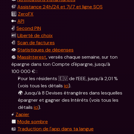
💯 
Assistance 24h/24 et 7j/7 et ligne SOS
0️⃣ 
ZeroFX
🔑 
API
✌️ 
Second PIN
🆓 
Liberté de choix
📄 
Scan de factures
👁️ 
Statistiques de dépenses
💲 
MassInterest
, versés chaque semaine, sur ton 
épargne dans ton Compte d'épargne, jusqu’à 
100 000 € :
Pour les résidents 🇪🇺 de l’EEE, jusqu’à 2,01 % 
(vois tous les détails 
ici
).
🌍 Jusqu’à 8 Devises étrangères dans lesquelles 
épargner et gagner des Intérêts (vois tous les 
détails 
ici
).
⚡️ 
Zapier
⬛️ 
Mode sombre
📖 
Traduction de l'app dans ta langue