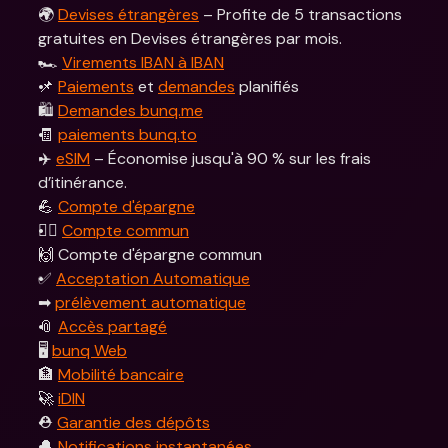
🌍 
Devises étrangères
 – Profite de 5 transactions 
gratuites en Devises étrangères par mois.
🏎 
Virements IBAN à IBAN
📌 
Paiements
 et 
demandes
 planifiés
🛍 
Demandes bunq.me
🧾 
paiements bunq.to
✈️ 
eSIM
 – Économise jusqu'à 90 % sur les frais 
d’itinérance.
💪 
Compte d'épargne
👯‍♀ 
Compte commun
🙌 Compte d'épargne commun
✅ 
Acceptation Automatique
➡ 
prélèvement automatique
📎 
Accès partagé
🖥 
bunq Web
🏦 
Mobilité bancaire
🚀 
iDIN
⛑️ 
Garantie des dépôts
🔔 
Notifications instantanées